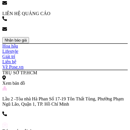
bookingpr@pose.vn
LIÊN HỆ QUẢNG CÁO
(+84) 903 216 926
bookingpr@pose.vn
Nhận báo giá
Hoa hậu
Lifestyle
Giải trí
Liên hệ
Về Pose.vn
TRỤ SỞ TP.HCM
Xem bản đồ
Lầu 2 -Tòa nhà Hà Phan Số 17-19 Tôn Thất Tùng, Phường Phạm
Ngũ Lão, Quận 1, TP. Hồ Chí Minh
(+84) 903 216 926