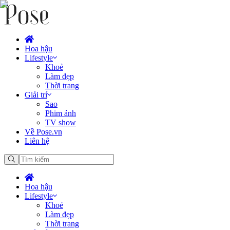
Hoa hậu
Lifestyle
Khoẻ
Làm đẹp
Thời trang
Giải trí
Sao
Phim ảnh
TV show
Về Pose.vn
Liên hệ
Hoa hậu
Lifestyle
Khoẻ
Làm đẹp
Thời trang