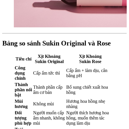
Bảng so sánh Sukin Original và Rose
Xịt Khoáng
Xịt Khoáng
Tiêu chí
Sukin Original
Sukin Rose
Công
Cấp ẩm + làm dịu, cân
dụng
Cấp ẩm tức thì
bằng pH
chính
Thành
Thành phần cấp
Bổ sung chiết xuất hoa
phần nổi
ẩm cơ bản
hồng
bật
Mùi
Hương hoa hồng nhẹ
Không mùi
hương
nhàng
Đối
Người muốn cấp
Người thích hương hoa
tượng
ẩm nhanh, không
hồng, muốn thêm tác
phù hợp
mùi
dụng làm dịu