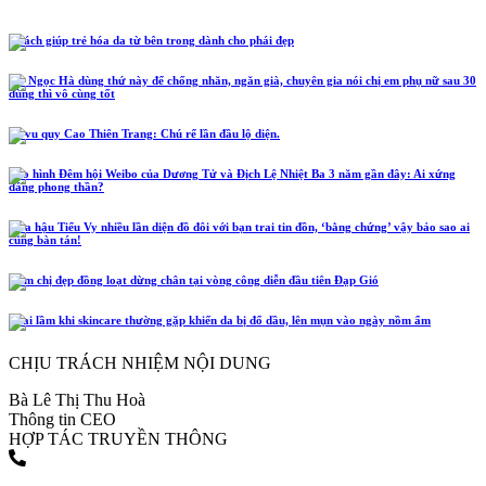
5 cách giúp trẻ hóa da từ bên trong dành cho phái đẹp
Hồ Ngọc Hà dùng thứ này để chống nhăn, ngăn già, chuyên gia nói chị em phụ nữ sau 30
dùng thì vô cùng tốt
Lễ vu quy Cao Thiên Trang: Chú rể lần đầu lộ diện.
Tạo hình Đêm hội Weibo của Dương Tử và Địch Lệ Nhiệt Ba 3 năm gần đây: Ai xứng
đáng phong thần?
Hoa hậu Tiểu Vy nhiều lần diện đồ đôi với bạn trai tin đồn, ‘bằng chứng’ vậy bảo sao ai
cũng bàn tán!
Năm chị đẹp đồng loạt dừng chân tại vòng công diễn đầu tiên Đạp Gió
4 sai lầm khi skincare thường gặp khiến da bị đổ dầu, lên mụn vào ngày nồm ẩm
CHỊU TRÁCH NHIỆM NỘI DUNG
Bà Lê Thị Thu Hoà
Thông tin CEO
HỢP TÁC TRUYỀN THÔNG
(+84) 903 216 926