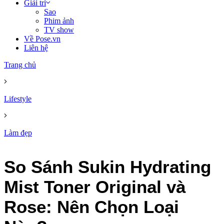
Giải trí
Sao
Phim ảnh
TV show
Về Pose.vn
Liên hệ
Trang chủ
Lifestyle
Làm đẹp
So Sánh Sukin Hydrating
Mist Toner Original và
Rose: Nên Chọn Loại