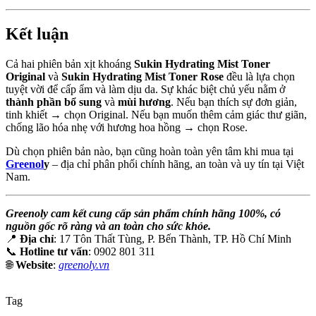
Kết luận
Cả hai phiên bản xịt khoáng
Sukin Hydrating Mist Toner
Original
và
Sukin Hydrating Mist Toner Rose
đều là lựa chọn
tuyệt vời để cấp ẩm và làm dịu da. Sự khác biệt chủ yếu nằm ở
thành phần bổ sung
và
mùi hương
. Nếu bạn thích sự đơn giản,
tinh khiết → chọn Original. Nếu bạn muốn thêm cảm giác thư giãn,
chống lão hóa nhẹ với hương hoa hồng → chọn Rose.
Dù chọn phiên bản nào, bạn cũng hoàn toàn yên tâm khi mua tại
Greenol
y
– địa chỉ phân phối chính hãng, an toàn và uy tín tại Việt
Nam.
Greenoly cam kết cung cấp sản phẩm chính hãng 100%, có
nguồn gốc rõ ràng và an toàn cho sức khỏe.
📍
Địa chỉ
: 17 Tôn Thất Tùng, P. Bến Thành, TP. Hồ Chí Minh
📞
Hotline tư vấn
: 0902 801 311
🌐
Website
:
greenoly.vn
Tag