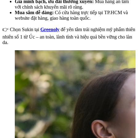
Giá minh bạch, ưu đãi thường xuyên:
Mua hàng an tâm
với chính sách khuyến mãi rõ ràng.
Mua sắm dễ dàng:
Có cửa hàng trực tiếp tại TP.HCM và
website đặt hàng, giao hàng toàn quốc.
👉 Chọn Sukin tại
Greenoly
để yên tâm trải nghiệm mỹ phẩm thiên
nhiên số 1 từ Úc – an toàn, lành tính và hiệu quả bền vững cho làn
da.