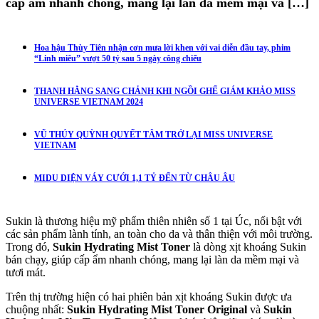
cấp ẩm nhanh chóng, mang lại làn da mềm mại và […]
Hoa hậu Thùy Tiên nhận cơn mưa lời khen với vai diễn đầu tay, phim
“Linh miêu” vượt 50 tỷ sau 5 ngày công chiếu
THANH HẰNG SANG CHẢNH KHI NGỒI GHẾ GIÁM KHẢO MISS
UNIVERSE VIETNAM 2024
VŨ THÚY QUỲNH QUYẾT TÂM TRỞ LẠI MISS UNIVERSE
VIETNAM
MIDU DIỆN VÁY CƯỚI 1,1 TỶ ĐẾN TỪ CHÂU ÂU
Sukin là thương hiệu mỹ phẩm thiên nhiên số 1 tại Úc, nổi bật với
các sản phẩm lành tính, an toàn cho da và thân thiện với môi trường.
Trong đó,
Sukin Hydrating Mist Toner
là dòng xịt khoáng Sukin
bán chạy, giúp cấp ẩm nhanh chóng, mang lại làn da mềm mại và
tươi mát.
Trên thị trường hiện có hai phiên bản xịt khoáng Sukin được ưa
chuộng nhất:
Sukin Hydrating Mist Toner Original
và
Sukin