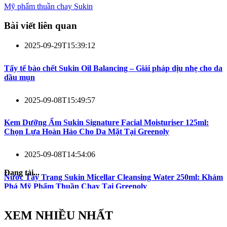
Mỹ phẩm thuần chay Sukin
Bài viết liên quan
2025-09-29T15:39:12
Tẩy tế bào chết Sukin Oil Balancing – Giải pháp dịu nhẹ cho da
dầu mụn
2025-09-08T15:49:57
Kem Dưỡng Ẩm Sukin Signature Facial Moisturiser 125ml:
Chọn Lựa Hoàn Hảo Cho Da Mặt Tại Greenoly
2025-09-08T14:54:06
Đang tải...
Nước Tẩy Trang Sukin Micellar Cleansing Water 250ml: Khám
Phá Mỹ Phẩm Thuần Chay Tại Greenoly
XEM NHIỀU NHẤT