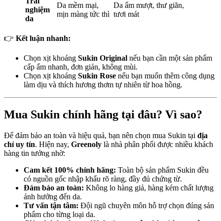
Trải
Da mềm mại,
Da ẩm mượt, thư giãn,
nghiệm
mịn màng tức thì
tươi mát
da
👉
Kết luận nhanh:
Chọn xịt khoáng
Sukin Original
nếu bạn cần một sản phẩm
cấp ẩm nhanh, đơn giản, không mùi.
Chọn xịt khoáng
Sukin Rose
nếu bạn muốn thêm công dụng
làm dịu và thích hương thơm tự nhiên từ hoa hồng.
Mua Sukin chính hãng tại đâu? Vì sao?
Để đảm bảo an toàn và hiệu quả, bạn nên chọn mua Sukin tại
địa
chỉ uy tín
. Hiện nay,
Greenoly
là nhà phân phối được nhiều khách
hàng tin tưởng nhờ:
Cam kết 100% chính hãng:
Toàn bộ sản phẩm Sukin đều
có nguồn gốc nhập khẩu rõ ràng, đầy đủ chứng từ.
Đảm bảo an toàn:
Không lo hàng giả, hàng kém chất lượng
ảnh hưởng đến da.
Tư vấn tận tâm:
Đội ngũ chuyên môn hỗ trợ chọn đúng sản
phẩm cho từng loại da.