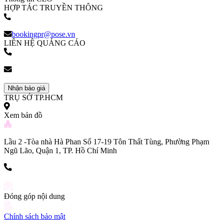
HỢP TÁC TRUYỀN THÔNG
(+84) 903 216 926
bookingpr@pose.vn
LIÊN HỆ QUẢNG CÁO
(+84) 903 216 926
bookingpr@pose.vn
Nhận báo giá
TRỤ SỞ TP.HCM
Xem bản đồ
Lầu 2 -Tòa nhà Hà Phan Số 17-19 Tôn Thất Tùng, Phường Phạm
Ngũ Lão, Quận 1, TP. Hồ Chí Minh
(+84) 903 216 926
Đóng góp nội dung
Chính sách bảo mật