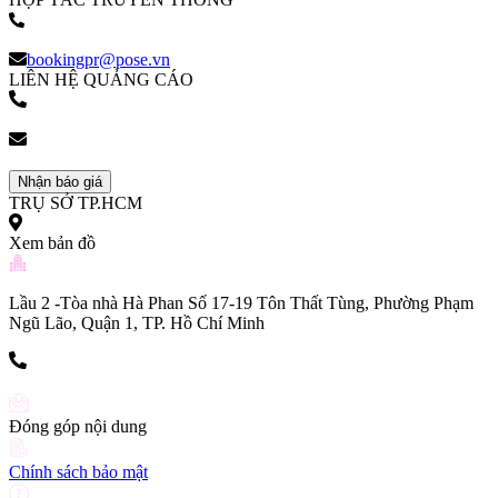
(+84) 903 216 926
bookingpr@pose.vn
LIÊN HỆ QUẢNG CÁO
(+84) 903 216 926
bookingpr@pose.vn
Nhận báo giá
TRỤ SỞ TP.HCM
Xem bản đồ
Lầu 2 -Tòa nhà Hà Phan Số 17-19 Tôn Thất Tùng, Phường Phạm
Ngũ Lão, Quận 1, TP. Hồ Chí Minh
(+84) 903 216 926
Đóng góp nội dung
Chính sách bảo mật