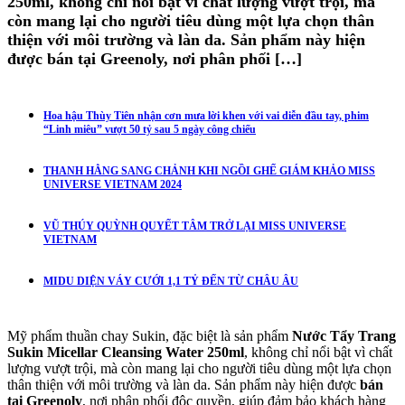
250ml, không chỉ nổi bật vì chất lượng vượt trội, mà
còn mang lại cho người tiêu dùng một lựa chọn thân
thiện với môi trường và làn da. Sản phẩm này hiện
được bán tại Greenoly, nơi phân phối […]
Hoa hậu Thùy Tiên nhận cơn mưa lời khen với vai diễn đầu tay, phim
“Linh miêu” vượt 50 tỷ sau 5 ngày công chiếu
THANH HẰNG SANG CHẢNH KHI NGỒI GHẾ GIÁM KHẢO MISS
UNIVERSE VIETNAM 2024
VŨ THÚY QUỲNH QUYẾT TÂM TRỞ LẠI MISS UNIVERSE
VIETNAM
MIDU DIỆN VÁY CƯỚI 1,1 TỶ ĐẾN TỪ CHÂU ÂU
Mỹ phẩm thuần chay Sukin, đặc biệt là sản phẩm
Nước Tẩy Trang
Sukin Micellar Cleansing Water 250ml
, không chỉ nổi bật vì chất
lượng vượt trội, mà còn mang lại cho người tiêu dùng một lựa chọn
thân thiện với môi trường và làn da. Sản phẩm này hiện được
bán
tại Greenoly
, nơi phân phối độc quyền, giúp đảm bảo khách hàng