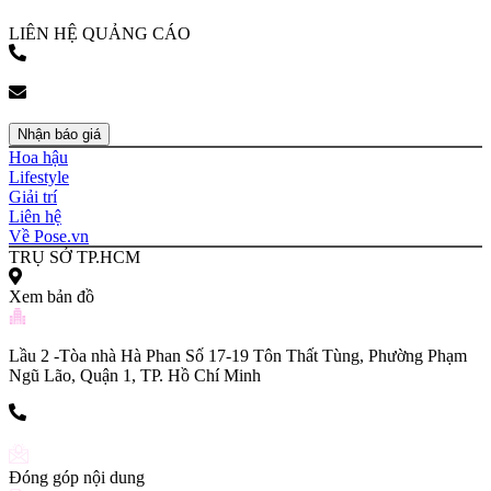
bookingpr@pose.vn
LIÊN HỆ QUẢNG CÁO
(+84) 903 216 926
bookingpr@pose.vn
Nhận báo giá
Hoa hậu
Lifestyle
Giải trí
Liên hệ
Về Pose.vn
TRỤ SỞ TP.HCM
Xem bản đồ
Lầu 2 -Tòa nhà Hà Phan Số 17-19 Tôn Thất Tùng, Phường Phạm
Ngũ Lão, Quận 1, TP. Hồ Chí Minh
(+84) 903 216 926
Đóng góp nội dung