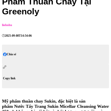
Phẩm Thuần Chay Tại
Greenoly
linhnhu
2025-09-08T14:54:06
Chia sẻ
Copy link
Mỹ phẩm thuần chay Sukin, đặc biệt là sản
phẩm Nước Tẩy Trang Sukin Micellar Cleansing Water