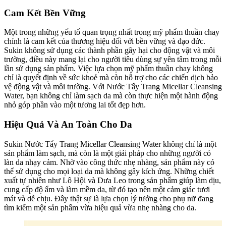
Cam Kết Bền Vững
Một trong những yếu tố quan trọng nhất trong mỹ phẩm thuần chay
chính là cam kết của thương hiệu đối với bền vững và đạo đức.
Sukin không sử dụng các thành phần gây hại cho động vật và môi
trường, điều này mang lại cho người tiêu dùng sự yên tâm trong mỗi
lần sử dụng sản phẩm. Việc lựa chọn mỹ phẩm thuần chay không
chỉ là quyết định về sức khoẻ mà còn hỗ trợ cho các chiến dịch bảo
vệ động vật và môi trường. Với Nước Tẩy Trang Micellar Cleansing
Water, bạn không chỉ làm sạch da mà còn thực hiện một hành động
nhỏ góp phần vào một tương lai tốt đẹp hơn.
Hiệu Quả Và An Toàn Cho Da
Sukin Nước Tẩy Trang Micellar Cleansing Water không chỉ là một
sản phẩm làm sạch, mà còn là một giải pháp cho những người có
làn da nhạy cảm. Nhờ vào công thức nhẹ nhàng, sản phẩm này có
thể sử dụng cho mọi loại da mà không gây kích ứng. Những chiết
xuất tự nhiên như Lô Hội và Dưa Leo trong sản phẩm giúp làm dịu,
cung cấp độ ẩm và làm mềm da, từ đó tạo nên một cảm giác tươi
mát và dễ chịu. Đây thật sự là lựa chọn lý tưởng cho phụ nữ đang
tìm kiếm một sản phẩm vừa hiệu quả vừa nhẹ nhàng cho da.