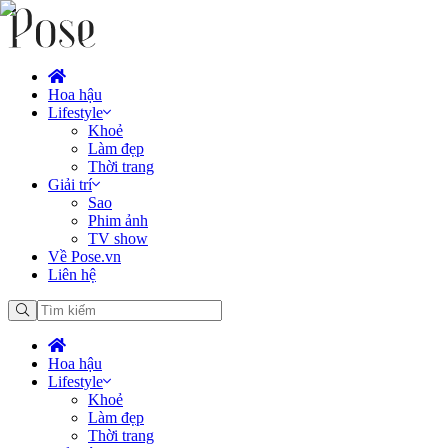
Hoa hậu
Lifestyle
Khoẻ
Làm đẹp
Thời trang
Giải trí
Sao
Phim ảnh
TV show
Về Pose.vn
Liên hệ
Hoa hậu
Lifestyle
Khoẻ
Làm đẹp
Thời trang