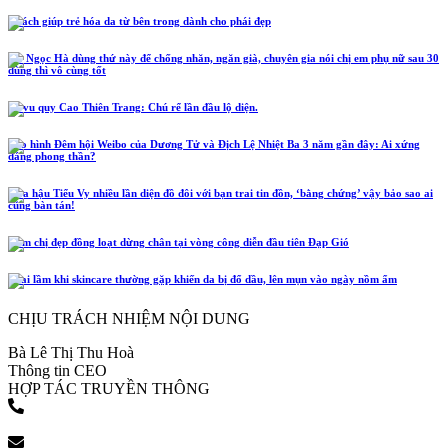
5 cách giúp trẻ hóa da từ bên trong dành cho phái đẹp
Hồ Ngọc Hà dùng thứ này để chống nhăn, ngăn già, chuyên gia nói chị em phụ nữ sau 30
dùng thì vô cùng tốt
Lễ vu quy Cao Thiên Trang: Chú rể lần đầu lộ diện.
Tạo hình Đêm hội Weibo của Dương Tử và Địch Lệ Nhiệt Ba 3 năm gần đây: Ai xứng
đáng phong thần?
Hoa hậu Tiểu Vy nhiều lần diện đồ đôi với bạn trai tin đồn, ‘bằng chứng’ vậy bảo sao ai
cũng bàn tán!
Năm chị đẹp đồng loạt dừng chân tại vòng công diễn đầu tiên Đạp Gió
4 sai lầm khi skincare thường gặp khiến da bị đổ dầu, lên mụn vào ngày nồm ẩm
CHỊU TRÁCH NHIỆM NỘI DUNG
Bà Lê Thị Thu Hoà
Thông tin CEO
HỢP TÁC TRUYỀN THÔNG
(+84) 903 216 926