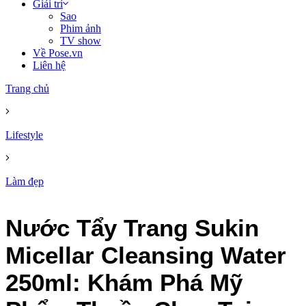
Giải trí
Sao
Phim ảnh
TV show
Về Pose.vn
Liên hệ
Trang chủ
Lifestyle
Làm đẹp
Nước Tẩy Trang Sukin
Micellar Cleansing Water
250ml: Khám Phá Mỹ