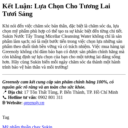
Kết Luận: Lựa Chọn Cho Tương Lai
Tươi Sáng
Khi nói đến việc chăm sóc bản thân, đặc biệt là chăm sóc da, lựa
chọn mỹ phẩm phù hợp có thể tạo ra sự khác biệt đến từng chi tiết.
Sukin Nước Tẩy Trang Micellar Cleansing Water không chỉ là sản
phẩm làm sạch; nó là một bước tiến trong việc chọn lựa những sản
phẩm theo đuổi tính bền vững và có trách nhiệm. Việc mua hàng tại
Greenoly không chỉ đảm bảo bạn có được sản phẩm chính hãng mà
còn khẳng định sự lựa chọn của bạn cho một tương lai đáng sống
hơn. Hãy cùng Sukin biến mỗi ngày chăm sóc da thành một hành
trình bảo vệ bản thân và môi trường!
Greenoly cam kết cung cấp sản phẩm chính hãng 100%, có
nguồn gốc rõ ràng và an toàn cho sức khỏe.
📍
Địa chỉ
: 17 Tôn Thất Tùng, P. Bến Thành, TP. Hồ Chí Minh
📞
Hotline tư vấn
: 0902 801 311
🌐
Website
:
greenoly.vn
Tag
Mỹ phẩm thuần chay Sukin