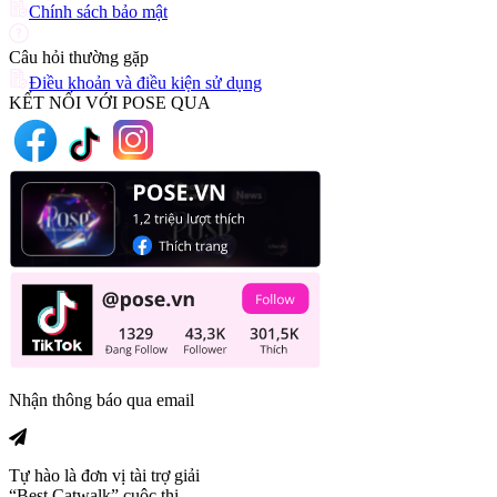
Chính sách bảo mật
Câu hỏi thường gặp
Điều khoản và điều kiện sử dụng
KẾT NỐI VỚI POSE QUA
Nhận thông báo qua email
Tự hào là đơn vị tài trợ giải
“Best Catwalk” cuộc thi