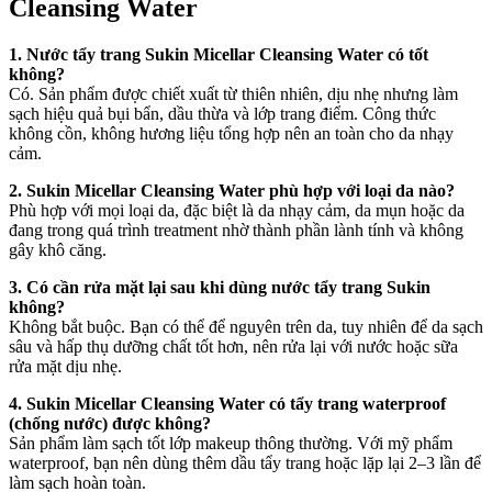
Cleansing Water
1. Nước tẩy trang Sukin Micellar Cleansing Water có tốt
không?
Có. Sản phẩm được chiết xuất từ thiên nhiên, dịu nhẹ nhưng làm
sạch hiệu quả bụi bẩn, dầu thừa và lớp trang điểm. Công thức
không cồn, không hương liệu tổng hợp nên an toàn cho da nhạy
cảm.
2. Sukin Micellar Cleansing Water phù hợp với loại da nào?
Phù hợp với mọi loại da, đặc biệt là da nhạy cảm, da mụn hoặc da
đang trong quá trình treatment nhờ thành phần lành tính và không
gây khô căng.
3. Có cần rửa mặt lại sau khi dùng nước tẩy trang Sukin
không?
Không bắt buộc. Bạn có thể để nguyên trên da, tuy nhiên để da sạch
sâu và hấp thụ dưỡng chất tốt hơn, nên rửa lại với nước hoặc sữa
rửa mặt dịu nhẹ.
4. Sukin Micellar Cleansing Water có tẩy trang waterproof
(chống nước) được không?
Sản phẩm làm sạch tốt lớp makeup thông thường. Với mỹ phẩm
waterproof, bạn nên dùng thêm dầu tẩy trang hoặc lặp lại 2–3 lần để
làm sạch hoàn toàn.