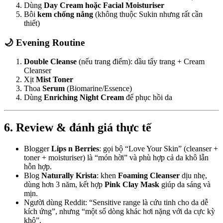
Dùng
Day Cream hoặc Facial Moisturiser
Bôi
kem chống nắng
(không thuộc Sukin nhưng rất cần
thiết)
🌙 Evening Routine
Double Cleanse
(nếu trang điểm): dầu tẩy trang + Cream
Cleanser
Xịt
Mist Toner
Thoa
Serum
(Biomarine/Essence)
Dùng
Enriching Night Cream
để phục hồi da
6. Review & đánh giá thực tế
Blogger
Lips n Berries
: gọi bộ “Love Your Skin” (cleanser +
toner + moisturiser) là “món hời” và phù hợp cả da khô lẫn
hỗn hợp.
Blog
Naturally Krista
: khen
Foaming Cleanser
dịu nhẹ,
dùng hơn 3 năm, kết hợp
Pink Clay Mask
giúp da sáng và
mịn.
Người dùng Reddit: “Sensitive range là cứu tinh cho da dễ
kích ứng”, nhưng “một số dòng khác hơi nặng với da cực kỳ
khô”.