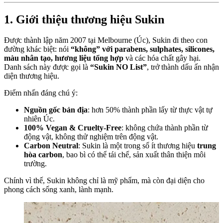
1. Giới thiệu thương hiệu Sukin
Được thành lập năm 2007 tại Melbourne (Úc), Sukin đi theo con
đường khác biệt: nói
“không” với parabens, sulphates, silicones,
màu nhân tạo, hương liệu tổng hợp
và các hóa chất gây hại.
Danh sách này được gọi là
“Sukin NO List”
, trở thành dấu ấn nhận
diện thương hiệu.
Điểm nhấn đáng chú ý:
Nguồn gốc bản địa
: hơn 50% thành phần lấy từ thực vật tự
nhiên Úc.
100% Vegan & Cruelty-Free
: không chứa thành phần từ
động vật, không thử nghiệm trên động vật.
Carbon Neutral
: Sukin là một trong số ít thương hiệu
trung
hòa carbon
, bao bì có thể tái chế, sản xuất thân thiện môi
trường.
Chính vì thế, Sukin không chỉ là mỹ phẩm, mà còn đại diện cho
phong cách sống xanh, lành mạnh.