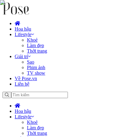
Hoa hậu
Lifestyle
Khoẻ
Làm đẹp
Thời trang
Giải trí
Sao
Phim ảnh
TV show
Về Pose.vn
Liên hệ
Hoa hậu
Lifestyle
Khoẻ
Làm đẹp
Thời trang