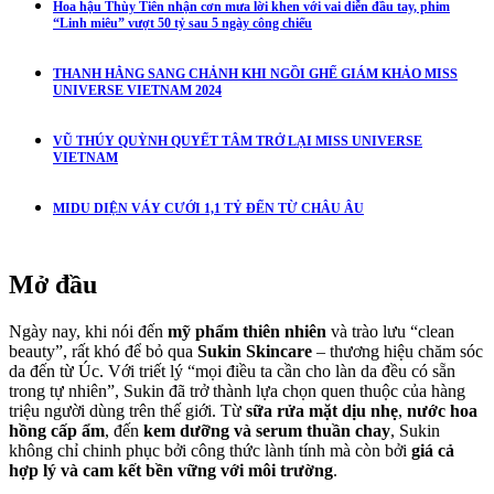
Hoa hậu Thùy Tiên nhận cơn mưa lời khen với vai diễn đầu tay, phim
“Linh miêu” vượt 50 tỷ sau 5 ngày công chiếu
THANH HẰNG SANG CHẢNH KHI NGỒI GHẾ GIÁM KHẢO MISS
UNIVERSE VIETNAM 2024
VŨ THÚY QUỲNH QUYẾT TÂM TRỞ LẠI MISS UNIVERSE
VIETNAM
MIDU DIỆN VÁY CƯỚI 1,1 TỶ ĐẾN TỪ CHÂU ÂU
Mở đầu
Ngày nay, khi nói đến
mỹ phẩm thiên nhiên
và trào lưu “clean
beauty”, rất khó để bỏ qua
Sukin Skincare
– thương hiệu chăm sóc
da đến từ Úc. Với triết lý “mọi điều ta cần cho làn da đều có sẵn
trong tự nhiên”, Sukin đã trở thành lựa chọn quen thuộc của hàng
triệu người dùng trên thế giới. Từ
sữa rửa mặt dịu nhẹ
,
nước hoa
hồng cấp ẩm
, đến
kem dưỡng và serum thuần chay
, Sukin
không chỉ chinh phục bởi công thức lành tính mà còn bởi
giá cả
hợp lý và cam kết bền vững với môi trường
.