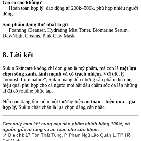
Giá có cao không?
→ Hoàn toàn hợp lý, dao động từ 200k–500k, phù hợp nhiều người
dùng.
Sản phẩm đáng thử nhất là gì?
→ Foaming Cleanser, Hydrating Mist Toner, Biomarine Serum,
Day/Night Creams, Pink Clay Mask.
8. Lời kết
Sukin Skincare không chỉ đơn giản là mỹ phẩm, mà còn là
một lựa
chọn sống xanh, lành mạnh và có trách nhiệm
. Với triết lý
“nourish from nature”, Sukin mang đến những sản phẩm dịu nhẹ,
hiệu quả, phù hợp cho cả người mới bắt đầu chăm sóc da lẫn những
ai đã có routine phức tạp.
Nếu bạn đang tìm kiếm một thương hiệu
an toàn – hiệu quả – giá
hợp lý
, Sukin chắc chắn là lựa chọn đáng cân nhắc.
Greenoly cam kết cung cấp sản phẩm chính hãng 100%, có
nguồn gốc rõ ràng và an toàn cho sức khỏe.
📍
Địa chỉ
: 17 Tôn Thất Tùng, P. Phạm Ngũ Lão Quận 1, TP. Hồ
Chí Minh