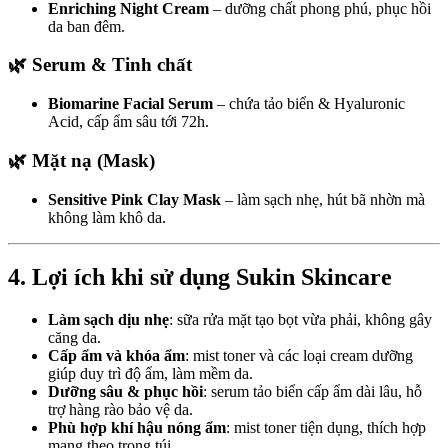
Enriching Night Cream
– dưỡng chất phong phú, phục hồi
da ban đêm.
🌿 Serum & Tinh chất
Biomarine Facial Serum
– chứa tảo biển & Hyaluronic
Acid, cấp ẩm sâu tới 72h.
🌿 Mặt nạ (Mask)
Sensitive Pink Clay Mask
– làm sạch nhẹ, hút bã nhờn mà
không làm khô da.
4. Lợi ích khi sử dụng Sukin Skincare
Làm sạch dịu nhẹ
: sữa rửa mặt tạo bọt vừa phải, không gây
căng da.
Cấp ẩm và khóa ẩm
: mist toner và các loại cream dưỡng
giúp duy trì độ ẩm, làm mềm da.
Dưỡng sâu & phục hồi
: serum tảo biển cấp ẩm dài lâu, hỗ
trợ hàng rào bảo vệ da.
Phù hợp khí hậu nóng ẩm
: mist toner tiện dụng, thích hợp
mang theo trong túi.