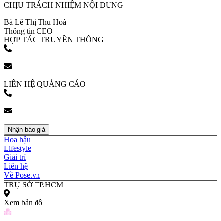
CHỊU TRÁCH NHIỆM NỘI DUNG
Bà Lê Thị Thu Hoà
Thông tin CEO
HỢP TÁC TRUYỀN THÔNG
(+84) 903 216 926
bookingpr@pose.vn
LIÊN HỆ QUẢNG CÁO
(+84) 903 216 926
bookingpr@pose.vn
Nhận báo giá
Hoa hậu
Lifestyle
Giải trí
Liên hệ
Về Pose.vn
TRỤ SỞ TP.HCM
Xem bản đồ