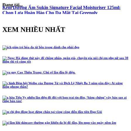
Đang tải...
Kem Dưỡng Ẩm Sukin Signature Facial Moisturiser 125ml:
Chọn Lựa Hoàn Hảo Cho Da Mặt Tại Greenoly
XEM NHIỀU NHẤT
5 cách giúp trẻ hóa da từ bên trong dành cho phái đẹp
Hồ Ngọc Hà dùng thứ này để chống nhăn, ngăn già, chuyên gia nói chị em phụ nữ sau 30
dùng thì vô cùng tốt
Lễ vu quy Cao Thiên Trang: Chú rể lần đầu lộ diện.
Tạo hình Đêm hội Weibo của Dương Tử và Địch Lệ Nhiệt Ba 3 năm gần đây: Ai xứng
đáng phong thần?
Hoa hậu Tiểu Vy nhiều lần diện đồ đôi với bạn trai tin đồn, ‘bằng chứng’ vậy bảo sao ai
cũng bàn tán!
Năm chị đẹp đồng loạt dừng chân tại vòng công diễn đầu tiên Đạp Gió
4 sai lầm khi skincare thường gặp khiến da bị đổ dầu, lên mụn vào ngày nồm ẩm