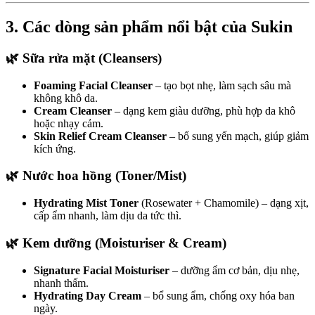
3. Các dòng sản phẩm nổi bật của Sukin
🌿 Sữa rửa mặt (Cleansers)
Foaming Facial Cleanser
– tạo bọt nhẹ, làm sạch sâu mà
không khô da.
Cream Cleanser
– dạng kem giàu dưỡng, phù hợp da khô
hoặc nhạy cảm.
Skin Relief Cream Cleanser
– bổ sung yến mạch, giúp giảm
kích ứng.
🌿 Nước hoa hồng (Toner/Mist)
Hydrating Mist Toner
(Rosewater + Chamomile) – dạng xịt,
cấp ẩm nhanh, làm dịu da tức thì.
🌿 Kem dưỡng (Moisturiser & Cream)
Signature Facial Moisturiser
– dưỡng ẩm cơ bản, dịu nhẹ,
nhanh thấm.
Hydrating Day Cream
– bổ sung ẩm, chống oxy hóa ban
ngày.