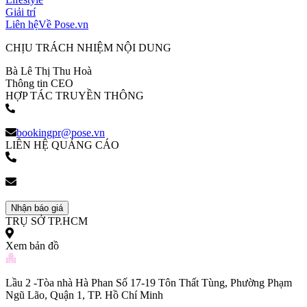
Giải trí
Liên hệ
Về Pose.vn
CHỊU TRÁCH NHIỆM NỘI DUNG
Bà Lê Thị Thu Hoà
Thông tin CEO
HỢP TÁC TRUYỀN THÔNG
(+84) 903 216 926
bookingpr@pose.vn
LIÊN HỆ QUẢNG CÁO
(+84) 903 216 926
bookingpr@pose.vn
Nhận báo giá
TRỤ SỞ TP.HCM
Xem bản đồ
Lầu 2 -Tòa nhà Hà Phan Số 17-19 Tôn Thất Tùng, Phường Phạm
Ngũ Lão, Quận 1, TP. Hồ Chí Minh