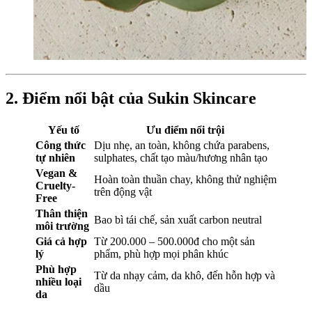
2. Điểm nổi bật của Sukin Skincare
Yếu tố
Ưu điểm nổi trội
Công thức
Dịu nhẹ, an toàn, không chứa parabens,
tự nhiên
sulphates, chất tạo màu/hương nhân tạo
Vegan &
Hoàn toàn thuần chay, không thử nghiệm
Cruelty-
trên động vật
Free
Thân thiện
Bao bì tái chế, sản xuất carbon neutral
môi trường
Giá cả hợp
Từ 200.000 – 500.000đ cho một sản
lý
phẩm, phù hợp mọi phân khúc
Phù hợp
Từ da nhạy cảm, da khô, đến hỗn hợp và
nhiều loại
dầu
da