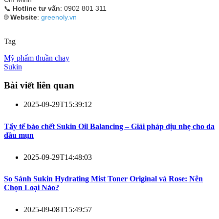
📞
Hotline tư vấn
: 0902 801 311
🌐
Website
:
greenoly.vn
Tag
Mỹ phẩm thuần chay
Sukin
Bài viết liên quan
2025-09-29T15:39:12
Tẩy tế bào chết Sukin Oil Balancing – Giải pháp dịu nhẹ cho da
dầu mụn
2025-09-29T14:48:03
So Sánh Sukin Hydrating Mist Toner Original và Rose: Nên
Chọn Loại Nào?
2025-09-08T15:49:57