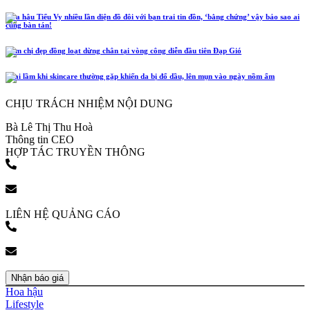
Hoa hậu Tiểu Vy nhiều lần diện đồ đôi với bạn trai tin đồn, ‘bằng chứng’ vậy bảo sao ai
cũng bàn tán!
Năm chị đẹp đồng loạt dừng chân tại vòng công diễn đầu tiên Đạp Gió
4 sai lầm khi skincare thường gặp khiến da bị đổ dầu, lên mụn vào ngày nồm ẩm
CHỊU TRÁCH NHIỆM NỘI DUNG
Bà Lê Thị Thu Hoà
Thông tin CEO
HỢP TÁC TRUYỀN THÔNG
(+84) 903 216 926
bookingpr@pose.vn
LIÊN HỆ QUẢNG CÁO
(+84) 903 216 926
bookingpr@pose.vn
Nhận báo giá
Hoa hậu
Lifestyle