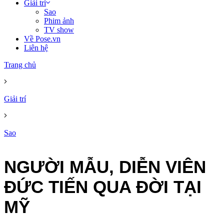
Giải trí
Sao
Phim ảnh
TV show
Về Pose.vn
Liên hệ
Trang chủ
Giải trí
Sao
NGƯỜI MẪU, DIỄN VIÊN
ĐỨC TIẾN QUA ĐỜI TẠI
MỸ