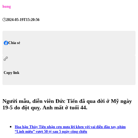
hung
2024-05-19T15:20:56
Chia sẻ
Copy link
Người mẫu, diễn viên Đức Tiến đã qua đời ở Mỹ ngày
19-5 do đột quỵ. Anh mất ở tuổi 44.
Hoa hậu Thùy Tiên nhận cơn mưa lời khen với vai diễn đầu tay, phim
“Linh miêu” vượt 50 tỷ sau 5 ngày công chiếu