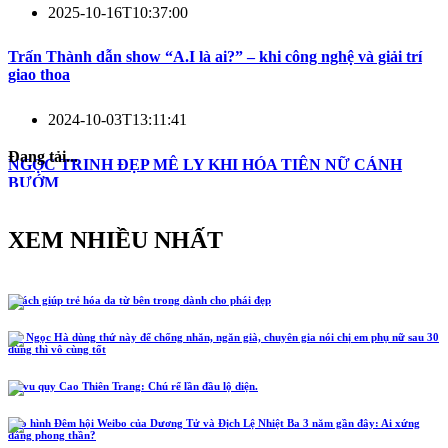
2025-10-16T10:37:00
Trấn Thành dẫn show “A.I là ai?” – khi công nghệ và giải trí
giao thoa
2024-10-03T13:11:41
Đang tải...
NGỌC TRINH ĐẸP MÊ LY KHI HÓA TIÊN NỮ CÁNH
BƯỚM
XEM NHIỀU NHẤT
5 cách giúp trẻ hóa da từ bên trong dành cho phái đẹp
Hồ Ngọc Hà dùng thứ này để chống nhăn, ngăn già, chuyên gia nói chị em phụ nữ sau 30
dùng thì vô cùng tốt
Lễ vu quy Cao Thiên Trang: Chú rể lần đầu lộ diện.
Tạo hình Đêm hội Weibo của Dương Tử và Địch Lệ Nhiệt Ba 3 năm gần đây: Ai xứng
đáng phong thần?