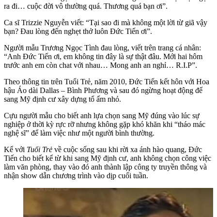
ra đi… cuộc đời vô thường quá. Thương quá bạn ơi”.
Ca sĩ Trizzie Nguyễn viết: “Tại sao đi mà không một lời từ giã vậy
bạn? Đau lòng đến nghẹt thở luôn Đức Tiến ơi”.
Người mẫu Trương Ngọc Tình đau lòng, viết trên trang cá nhân:
“Anh Đức Tiến ơi, em không tin đây là sự thật đâu. Mới hai hôm
trước anh em còn chat với nhau… Mong anh an nghỉ… R.I.P”.
Theo thông tin trên Tuổi Trẻ, năm 2010, Đức Tiến kết hôn với Hoa
hậu Áo dài Dallas – Bình Phương và sau đó ngừng hoạt động để
sang Mỹ định cư xây dựng tổ ấm nhỏ.
Cựu người mẫu cho biết anh lựa chọn sang Mỹ đúng vào lúc sự
nghiệp ở thời kỳ rực rỡ nhưng không gặp khó khăn khi “tháo mác
nghệ sĩ” để làm việc như một người bình thường.
Kể với
Tuổi Trẻ
về cuộc sống sau khi rời xa ánh hào quang, Đức
Tiến cho biết kể từ khi sang Mỹ định cư, anh không chọn công việc
làm văn phòng, thay vào đó anh thành lập công ty truyền thông và
nhận show dẫn chương trình vào dịp cuối tuần.