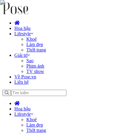
Hoa hậu
Lifestyle
Khoẻ
Làm đẹp
Thời trang
Giải trí
Sao
Phim ảnh
TV show
Về Pose.vn
Liên hệ
Hoa hậu
Lifestyle
Khoẻ
Làm đẹp
Thời trang