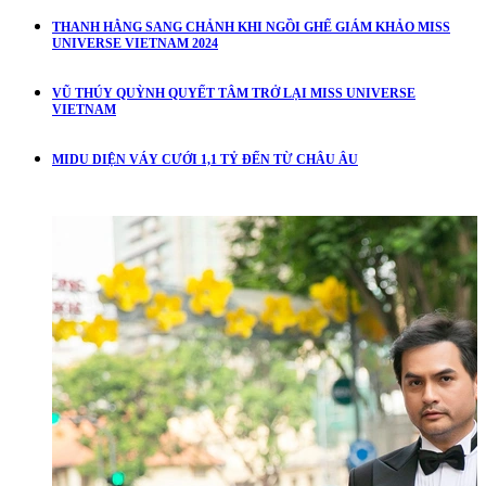
THANH HẰNG SANG CHẢNH KHI NGỒI GHẾ GIÁM KHẢO MISS
UNIVERSE VIETNAM 2024
VŨ THÚY QUỲNH QUYẾT TÂM TRỞ LẠI MISS UNIVERSE
VIETNAM
MIDU DIỆN VÁY CƯỚI 1,1 TỶ ĐẾN TỪ CHÂU ÂU