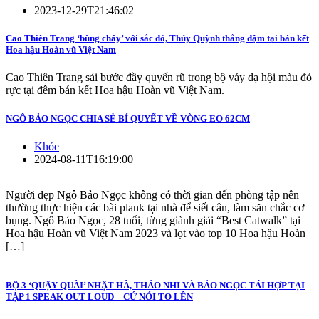
2023-12-29T21:46:02
Cao Thiên Trang ‘bùng cháy’ với sắc đỏ, Thúy Quỳnh thắng đậm tại bán kết
Hoa hậu Hoàn vũ Việt Nam
Cao Thiên Trang sải bước đầy quyến rũ trong bộ váy dạ hội màu đỏ
rực tại đêm bán kết Hoa hậu Hoàn vũ Việt Nam.
NGÔ BẢO NGỌC CHIA SẺ BÍ QUYẾT VỀ VÒNG EO 62CM
Khỏe
2024-08-11T16:19:00
Người đẹp Ngô Bảo Ngọc không có thời gian đến phòng tập nên
thường thực hiện các bài plank tại nhà để siết cân, làm săn chắc cơ
bụng. Ngô Bảo Ngọc, 28 tuổi, từng giành giải “Best Catwalk” tại
Hoa hậu Hoàn vũ Việt Nam 2023 và lọt vào top 10 Hoa hậu Hoàn
[…]
BỘ 3 ‘QUẬY QUÀI’ NHẬT HÀ, THẢO NHI VÀ BẢO NGỌC TÁI HỢP TẠI
TẬP 1 SPEAK OUT LOUD – CỨ NÓI TO LÊN