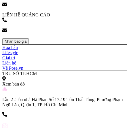
bookingpr@pose.vn
LIÊN HỆ QUẢNG CÁO
(+84) 903 216 926
bookingpr@pose.vn
Nhận báo giá
Hoa hậu
Lifestyle
Giải trí
Liên hệ
Về Pose.vn
TRỤ SỞ TP.HCM
Xem bản đồ
Lầu 2 -Tòa nhà Hà Phan Số 17-19 Tôn Thất Tùng, Phường Phạm
Ngũ Lão, Quận 1, TP. Hồ Chí Minh
(+84) 903 216 926