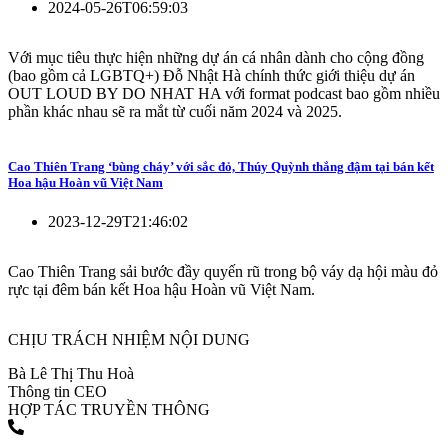
2024-05-26T06:59:03
Với mục tiêu thực hiện những dự án cá nhân dành cho cộng đồng
(bao gồm cả LGBTQ+) Đỗ Nhật Hà chính thức giới thiệu dự án
OUT LOUD BY DO NHAT HA với format podcast bao gồm nhiều
phần khác nhau sẽ ra mắt từ cuối năm 2024 và 2025.
Cao Thiên Trang ‘bùng cháy’ với sắc đỏ, Thúy Quỳnh thắng đậm tại bán kết
Hoa hậu Hoàn vũ Việt Nam
2023-12-29T21:46:02
Cao Thiên Trang sải bước đầy quyến rũ trong bộ váy dạ hội màu đỏ
rực tại đêm bán kết Hoa hậu Hoàn vũ Việt Nam.
CHỊU TRÁCH NHIỆM NỘI DUNG
Bà Lê Thị Thu Hoà
Thông tin CEO
HỢP TÁC TRUYỀN THÔNG
(+84) 903 216 926