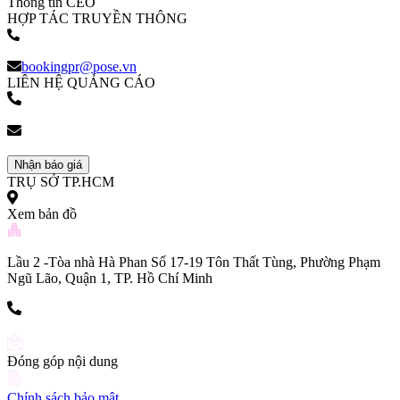
Thông tin CEO
HỢP TÁC TRUYỀN THÔNG
(+84) 903 216 926
bookingpr@pose.vn
LIÊN HỆ QUẢNG CÁO
(+84) 903 216 926
bookingpr@pose.vn
Nhận báo giá
TRỤ SỞ TP.HCM
Xem bản đồ
Lầu 2 -Tòa nhà Hà Phan Số 17-19 Tôn Thất Tùng, Phường Phạm
Ngũ Lão, Quận 1, TP. Hồ Chí Minh
(+84) 903 216 926
Đóng góp nội dung
Chính sách bảo mật