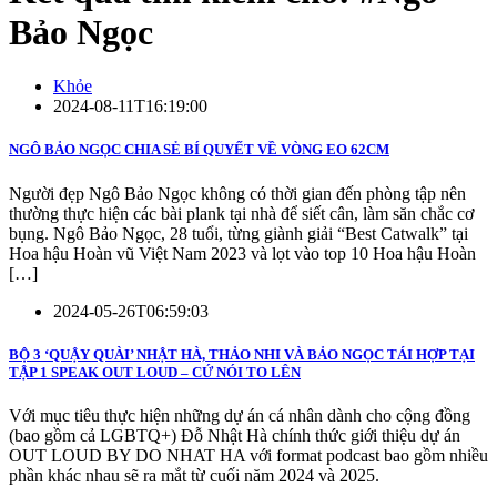
Bảo Ngọc
Khỏe
2024-08-11T16:19:00
NGÔ BẢO NGỌC CHIA SẺ BÍ QUYẾT VỀ VÒNG EO 62CM
Người đẹp Ngô Bảo Ngọc không có thời gian đến phòng tập nên
thường thực hiện các bài plank tại nhà để siết cân, làm săn chắc cơ
bụng. Ngô Bảo Ngọc, 28 tuổi, từng giành giải “Best Catwalk” tại
Hoa hậu Hoàn vũ Việt Nam 2023 và lọt vào top 10 Hoa hậu Hoàn
[…]
2024-05-26T06:59:03
BỘ 3 ‘QUẬY QUÀI’ NHẬT HÀ, THẢO NHI VÀ BẢO NGỌC TÁI HỢP TẠI
TẬP 1 SPEAK OUT LOUD – CỨ NÓI TO LÊN
Với mục tiêu thực hiện những dự án cá nhân dành cho cộng đồng
(bao gồm cả LGBTQ+) Đỗ Nhật Hà chính thức giới thiệu dự án
OUT LOUD BY DO NHAT HA với format podcast bao gồm nhiều
phần khác nhau sẽ ra mắt từ cuối năm 2024 và 2025.