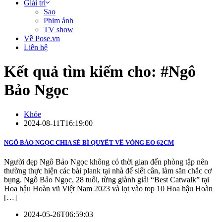
Giải trí
Sao
Phim ảnh
TV show
Về Pose.vn
Liên hệ
Kết quả tìm kiếm cho: #
Ngô
Bảo Ngọc
Khỏe
2024-08-11T16:19:00
NGÔ BẢO NGỌC CHIA SẺ BÍ QUYẾT VỀ VÒNG EO 62CM
Người đẹp Ngô Bảo Ngọc không có thời gian đến phòng tập nên
thường thực hiện các bài plank tại nhà để siết cân, làm săn chắc cơ
bụng. Ngô Bảo Ngọc, 28 tuổi, từng giành giải “Best Catwalk” tại
Hoa hậu Hoàn vũ Việt Nam 2023 và lọt vào top 10 Hoa hậu Hoàn
[…]
2024-05-26T06:59:03