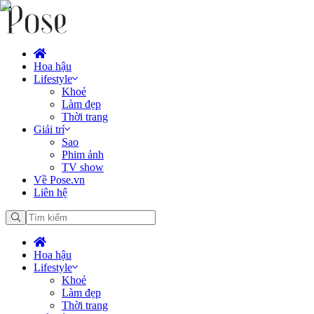
Hoa hậu
Lifestyle
Khoẻ
Làm đẹp
Thời trang
Giải trí
Sao
Phim ảnh
TV show
Về Pose.vn
Liên hệ
Hoa hậu
Lifestyle
Khoẻ
Làm đẹp
Thời trang