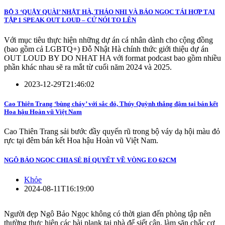
BỘ 3 ‘QUẬY QUÀI’ NHẬT HÀ, THẢO NHI VÀ BẢO NGỌC TÁI HỢP TẠI
TẬP 1 SPEAK OUT LOUD – CỨ NÓI TO LÊN
Với mục tiêu thực hiện những dự án cá nhân dành cho cộng đồng
(bao gồm cả LGBTQ+) Đỗ Nhật Hà chính thức giới thiệu dự án
OUT LOUD BY DO NHAT HA với format podcast bao gồm nhiều
phần khác nhau sẽ ra mắt từ cuối năm 2024 và 2025.
2023-12-29T21:46:02
Cao Thiên Trang ‘bùng cháy’ với sắc đỏ, Thúy Quỳnh thắng đậm tại bán kết
Hoa hậu Hoàn vũ Việt Nam
Cao Thiên Trang sải bước đầy quyến rũ trong bộ váy dạ hội màu đỏ
rực tại đêm bán kết Hoa hậu Hoàn vũ Việt Nam.
NGÔ BẢO NGỌC CHIA SẺ BÍ QUYẾT VỀ VÒNG EO 62CM
Khỏe
2024-08-11T16:19:00
Người đẹp Ngô Bảo Ngọc không có thời gian đến phòng tập nên
thường thực hiện các bài plank tại nhà để siết cân, làm săn chắc cơ