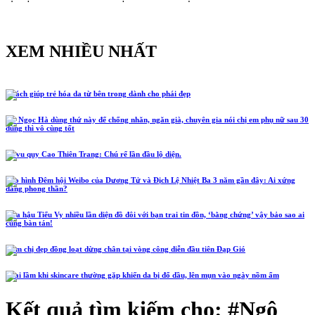
XEM NHIỀU NHẤT
5 cách giúp trẻ hóa da từ bên trong dành cho phái đẹp
Hồ Ngọc Hà dùng thứ này để chống nhăn, ngăn già, chuyên gia nói chị em phụ nữ sau 30
dùng thì vô cùng tốt
Lễ vu quy Cao Thiên Trang: Chú rể lần đầu lộ diện.
Tạo hình Đêm hội Weibo của Dương Tử và Địch Lệ Nhiệt Ba 3 năm gần đây: Ai xứng
đáng phong thần?
Hoa hậu Tiểu Vy nhiều lần diện đồ đôi với bạn trai tin đồn, ‘bằng chứng’ vậy bảo sao ai
cũng bàn tán!
Năm chị đẹp đồng loạt dừng chân tại vòng công diễn đầu tiên Đạp Gió
4 sai lầm khi skincare thường gặp khiến da bị đổ dầu, lên mụn vào ngày nồm ẩm
Kết quả tìm kiếm cho: #
Ngô