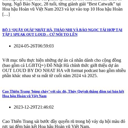
bụng. Ngô Bảo Ngọc, 28 tuổi, từng giành giải “Best Catwalk” tại
Hoa hậu Hoàn vũ Việt Nam 2023 và lọt vào top 10 Hoa hậu Hoàn
[…]
BỘ 3 ‘QUẬY QUÀI’ NHẬT HÀ, THẢO NHI VÀ BẢO NGỌC TÁI HỢP TẠI
TẬP 1 SPEAK OUT LOUD – CỨ NÓI TO LÊN
2024-05-26T06:59:03
Với mục tiêu thực hiện những dự án cá nhân dành cho cộng đồng
(bao gồm cả LGBTQ+) Đỗ Nhật Hà chính thức giới thiệu dự án
OUT LOUD BY DO NHAT HA với format podcast bao gồm nhiều
phần khác nhau sẽ ra mắt từ cuối năm 2024 và 2025.
Cao Thiên Trang ‘bùng cháy’ với sắc đỏ, Thúy Quỳnh thắng đậm tại bán kết
Hoa hậu Hoàn vũ Việt Nam
2023-12-29T21:46:02
Cao Thiên Trang sải bước đầy quyến rũ trong bộ váy dạ hội màu đỏ
rực tại đêm bán kết Hoa hậu Hoàn vũ Việt Nam.