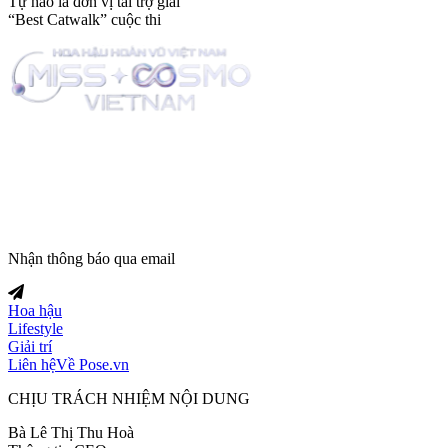
Tự hào là đơn vị tài trợ giải
“Best Catwalk” cuộc thi
Trang tin tức giải trí thuộc
Nhận thông báo qua email
Hoa hậu
Lifestyle
Giải trí
Liên hệ
Về Pose.vn
CHỊU TRÁCH NHIỆM NỘI DUNG
Bà Lê Thị Thu Hoà