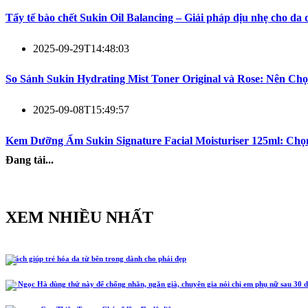
Tẩy tế bào chết Sukin Oil Balancing – Giải pháp dịu nhẹ cho da
2025-09-29T14:48:03
So Sánh Sukin Hydrating Mist Toner Original và Rose: Nên Ch
2025-09-08T15:49:57
Kem Dưỡng Ẩm Sukin Signature Facial Moisturiser 125ml: Ch
Đang tải...
XEM NHIỀU NHẤT
5 cách giúp trẻ hóa da từ bên trong dành cho phái đẹp
Hồ Ngọc Hà dùng thứ này để chống nhăn, ngăn già, chuyên gia nói chị em phụ nữ sau 30 d