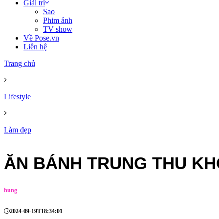
Giải trí
Sao
Phim ảnh
TV show
Về Pose.vn
Liên hệ
Trang chủ
Lifestyle
Làm đẹp
ĂN BÁNH TRUNG THU KH
hung
2024-09-19T18:34:01