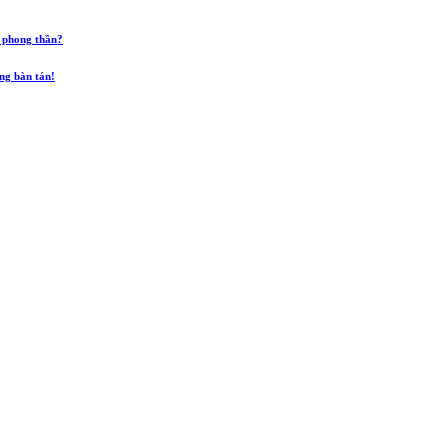
 phong thần?
ũng bàn tán!