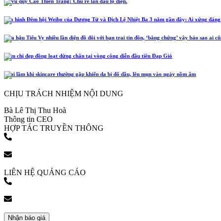
Lễ vu quy Cao Thiên Trang: Chú rể lần đầu lộ diện.
Tạo hình Đêm hội Weibo của Dương Tử và Địch Lệ Nhiệt Ba 3 năm gần đây: Ai xứng đáng
Hoa hậu Tiểu Vy nhiều lần diện đồ đôi với bạn trai tin đồn, ‘bằng chứng’ vậy bảo sao ai c
Năm chị đẹp đồng loạt dừng chân tại vòng công diễn đầu tiên Đạp Gió
4 sai lầm khi skincare thường gặp khiến da bị đổ dầu, lên mụn vào ngày nồm ẩm
CHỊU TRÁCH NHIỆM NỘI DUNG
Bà Lê Thị Thu Hoà
Thông tin CEO
HỢP TÁC TRUYỀN THÔNG
(+84) 903 216 926
bookingpr@pose.vn
LIÊN HỆ QUẢNG CÁO
(+84) 903 216 926
bookingpr@pose.vn
Nhận báo giá