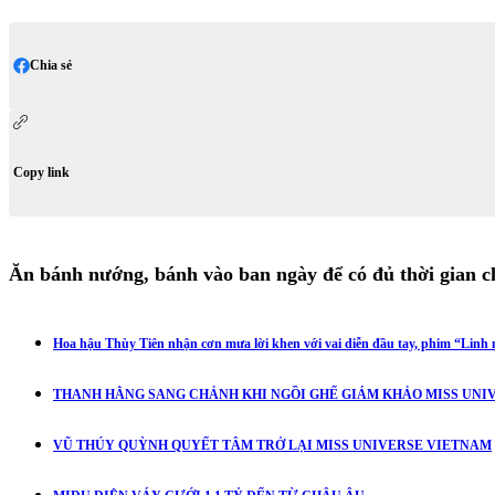
Chia sẻ
Copy link
Ăn bánh nướng, bánh vào ban ngày để có đủ thời gian 
Hoa hậu Thùy Tiên nhận cơn mưa lời khen với vai diễn đầu tay, phim “Linh m
THANH HẰNG SANG CHẢNH KHI NGỒI GHẾ GIÁM KHẢO MISS UNIV
VŨ THÚY QUỲNH QUYẾT TÂM TRỞ LẠI MISS UNIVERSE VIETNAM