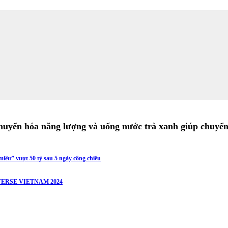
chuyển hóa năng lượng và uống nước trà xanh giúp chuyể
iêu” vượt 50 tỷ sau 5 ngày công chiếu
ERSE VIETNAM 2024