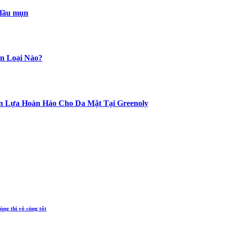
 dầu mụn
ọn Loại Nào?
ọn Lựa Hoàn Hảo Cho Da Mặt Tại Greenoly
ùng thì vô cùng tốt