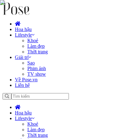
Hoa hậu
Lifestyle
Khoẻ
Làm đẹp
Thời trang
Giải trí
Sao
Phim ảnh
TV show
Về Pose.vn
Liên hệ
Hoa hậu
Lifestyle
Khoẻ
Làm đẹp
Thời trang