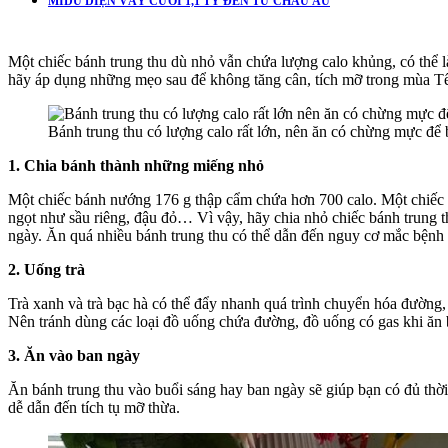
MIDU DIỆN VÁY CƯỚI 1,1 TỶ ĐẾN TỪ CHÂU ÂU
Một chiếc bánh trung thu dù nhỏ vẫn chứa lượng calo khủng, có thể 
hãy áp dụng những mẹo sau để không tăng cân, tích mỡ trong mùa Tết
Bánh trung thu có lượng calo rất lớn, nên ăn có chừng mực để
1. Chia bánh thành những miếng nhỏ
Một chiếc bánh nướng 176 g thập cẩm chứa hơn 700 calo. Một chiếc 
ngọt như sầu riêng, đậu đỏ… Vì vậy, hãy chia nhỏ chiếc bánh trung 
ngày. Ăn quá nhiều bánh trung thu có thể dẫn đến nguy cơ mắc bệnh
2. Uống trà
Trà xanh và trà bạc hà có thể đẩy nhanh quá trình chuyển hóa đường, 
Nên tránh dùng các loại đồ uống chứa đường, đồ uống có gas khi ăn
3. Ăn vào ban ngày
Ăn bánh trung thu vào buổi sáng hay ban ngày sẽ giúp bạn có đủ thời
dễ dẫn đến tích tụ mỡ thừa.