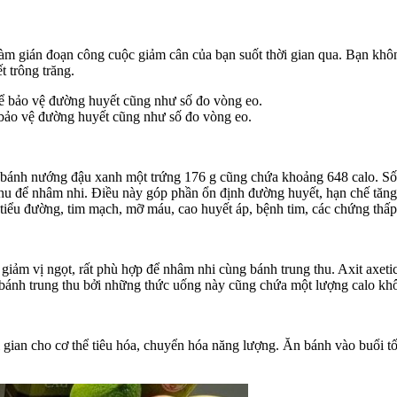
làm gián đoạn công cuộc giảm cân của bạn suốt thời gian qua. Bạn khô
 trông trăng.
 bảo vệ đường huyết cũng như số đo vòng eo.
bánh nướng đậu xanh một trứng 176 g cũng chứa khoảng 648 calo. Số c
thu để nhâm nhi. Điều này góp phần ổn định đường huyết, hạn chế tăng
 tiểu đường, tim mạch, mỡ máu, cao huyết áp, bệnh tim, các chứng th
giảm vị ngọt, rất phù hợp để nhâm nhi cùng bánh trung thu. Axit axetic
 bánh trung thu bởi những thức uống này cũng chứa một lượng calo kh
 gian cho cơ thể tiêu hóa, chuyển hóa năng lượng. Ăn bánh vào buổi tố