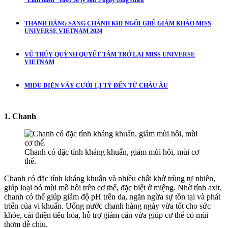
THANH HẰNG SANG CHẢNH KHI NGỒI GHẾ GIÁM KHẢO MISS
UNIVERSE VIETNAM 2024
VŨ THÚY QUỲNH QUYẾT TÂM TRỞ LẠI MISS UNIVERSE
VIETNAM
MIDU DIỆN VÁY CƯỚI 1,1 TỶ ĐẾN TỪ CHÂU ÂU
1. Chanh
Chanh có đặc tính kháng khuẩn, giảm mùi hôi, mùi cơ
thể.
Chanh có đặc tính kháng khuẩn và nhiều chất khử trùng tự nhiên,
giúp loại bỏ mùi mồ hôi trên cơ thể, đặc biệt ở miệng. Nhờ tính axit,
chanh có thể giúp giảm độ pH trên da, ngăn ngừa sự tồn tại và phát
triển của vi khuẩn. Uống nước chanh hàng ngày vừa tốt cho sức
khỏe, cải thiện tiêu hóa, hỗ trợ giảm cân vừa giúp cơ thể có mùi
thơm dễ chịu.