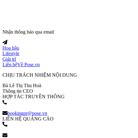
Nhận thông báo qua email
Hoa hậu
Lifestyle
Giải trí
Liên hệ
Về Pose.vn
CHỊU TRÁCH NHIỆM NỘI DUNG
Bà Lê Thị Thu Hoà
Thông tin CEO
HỢP TÁC TRUYỀN THÔNG
(+84) 903 216 926
bookingpr@pose.vn
LIÊN HỆ QUẢNG CÁO
(+84) 903 216 926