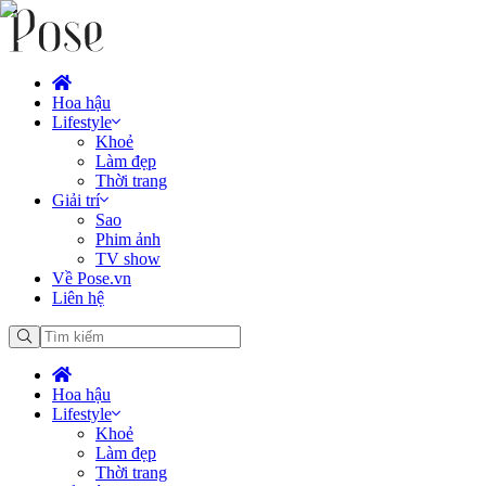
Hoa hậu
Lifestyle
Khoẻ
Làm đẹp
Thời trang
Giải trí
Sao
Phim ảnh
TV show
Về Pose.vn
Liên hệ
Hoa hậu
Lifestyle
Khoẻ
Làm đẹp
Thời trang