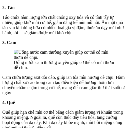
2. Táo
Táo chứa hàm lượng lớn chất chống oxy hóa và có tính tẩy tự
nhiên, giúp khử mùi cơ thể, giảm đáng kể mùi mồ hôi. Ăn một quả
táo sau khi dùng bữa có nhiều loại gia vị đậm, thức ăn dậy mùi như
hành, tỏi… sẽ giảm được mùi khó chịu.
3. Cam
Uống nước cam thường xuyên giúp cơ thể có mùi thơm
dễ chịu.
Cam chứa lượng axit dồi dào, giúp lan tỏa mùi hương dễ chịu. Hàm
lượng chất xơ cao trong cam tạo điều kiện để hương thơm lưu
chuyển chầm chậm trong cơ thể, mang đến cảm giác thư thái suốt cả
ngày.
4. Quế
Quế giúp hạn chế mùi cơ thể bằng cách giảm lượng vi khuẩn trong
khoang miệng. Ngoài ra, quế còn thúc đẩy tiêu hóa, tăng cường
hoạt động của dạ dày. Khi dạ dày khỏe mạnh, mùi hôi miệng cũng
như mùi cơ thể sẽ biến mất.