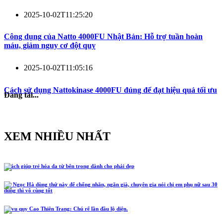
2025-10-02T11:25:20
Công dụng của Natto 4000FU Nhật Bản: Hỗ trợ tuần hoàn
máu, giảm nguy cơ đột quỵ
2025-10-02T11:05:16
Cách sử dụng Nattokinase 4000FU đúng để đạt hiệu quả tối ưu
Đang tải...
XEM NHIỀU NHẤT
5 cách giúp trẻ hóa da từ bên trong dành cho phái đẹp
Hồ Ngọc Hà dùng thứ này để chống nhăn, ngăn già, chuyên gia nói chị em phụ nữ sau 30
dùng thì vô cùng tốt
Lễ vu quy Cao Thiên Trang: Chú rể lần đầu lộ diện.