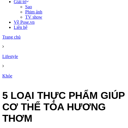
Giải trí
Sao
Phim ảnh
TV show
Về Pose.vn
Liên hệ
Trang chủ
Lifestyle
Khỏe
5 LOẠI THỰC PHẨM GIÚP
CƠ THỂ TỎA HƯƠNG
THƠM