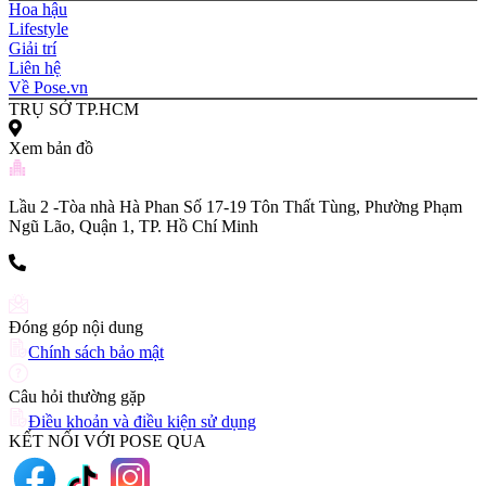
Hoa hậu
Lifestyle
Giải trí
Liên hệ
Về Pose.vn
TRỤ SỞ TP.HCM
Xem bản đồ
Lầu 2 -Tòa nhà Hà Phan Số 17-19 Tôn Thất Tùng, Phường Phạm
Ngũ Lão, Quận 1, TP. Hồ Chí Minh
(+84) 903 216 926
Đóng góp nội dung
Chính sách bảo mật
Câu hỏi thường gặp
Điều khoản và điều kiện sử dụng
KẾT NỐI VỚI POSE QUA