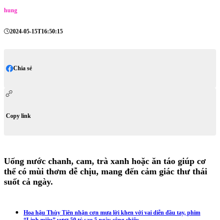
hung
2024-05-15T16:50:15
Chia sẻ
Copy link
Uống nước chanh, cam, trà xanh hoặc ăn táo giúp cơ
thể có mùi thơm dễ chịu, mang đến cảm giác thư thái
suốt cả ngày.
Hoa hậu Thùy Tiên nhận cơn mưa lời khen với vai diễn đầu tay, phim
“Linh miêu” vượt 50 tỷ sau 5 ngày công chiếu