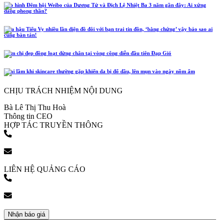
Tạo hình Đêm hội Weibo của Dương Tử và Địch Lệ Nhiệt Ba 3 năm gần đây: Ai xứng
đáng phong thần?
Hoa hậu Tiểu Vy nhiều lần diện đồ đôi với bạn trai tin đồn, ‘bằng chứng’ vậy bảo sao ai
cũng bàn tán!
Năm chị đẹp đồng loạt dừng chân tại vòng công diễn đầu tiên Đạp Gió
4 sai lầm khi skincare thường gặp khiến da bị đổ dầu, lên mụn vào ngày nồm ẩm
CHỊU TRÁCH NHIỆM NỘI DUNG
Bà Lê Thị Thu Hoà
Thông tin CEO
HỢP TÁC TRUYỀN THÔNG
(+84) 903 216 926
bookingpr@pose.vn
LIÊN HỆ QUẢNG CÁO
(+84) 903 216 926
bookingpr@pose.vn
Nhận báo giá